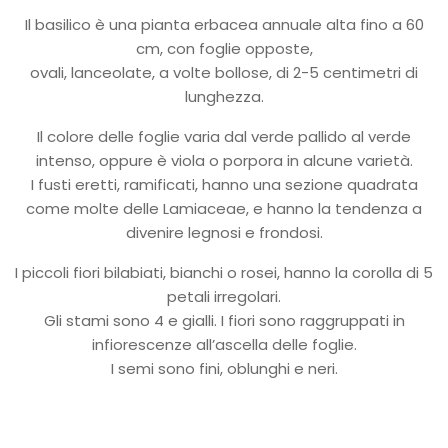
Il basilico è una pianta erbacea annuale alta fino a 60
cm, con foglie opposte,
ovali, lanceolate, a volte bollose, di 2-5 centimetri di
lunghezza.
Il colore delle foglie varia dal verde pallido al verde
intenso, oppure è viola o porpora in alcune varietà.
I fusti eretti, ramificati, hanno una sezione quadrata
come molte delle Lamiaceae, e hanno la tendenza a
divenire legnosi e frondosi.
I piccoli fiori bilabiati, bianchi o rosei, hanno la corolla di 5
petali irregolari.
Gli stami sono 4 e gialli. I fiori sono raggruppati in
infiorescenze all’ascella delle foglie.
I semi sono fini, oblunghi e neri.